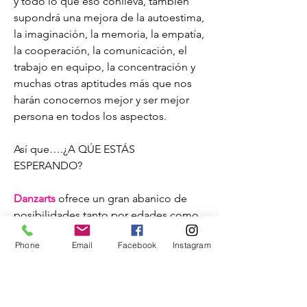
y todo lo que eso conlleva, también
supondrá una mejora de la autoestima,
la imaginación, la memoria, la empatía,
la cooperación, la comunicación, el
trabajo en equipo, la concentración y
muchas otras aptitudes más que nos
harán conocernos mejor y ser mejor
persona en todos los aspectos.
Así que….¿A QÚE ESTÁS
ESPERANDO?
Danzarts
ofrece un gran abanico de
posibilidades tanto por edades como
por niveles (sujeto a demanda).
Phone
Email
Facebook
Instagram
¡ENCUENTRA LA TUYA!