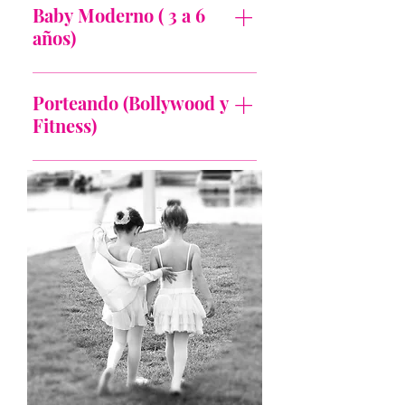
Baby Moderno ( 3 a 6
inculcaremos el amor por la danza con
ejercicios de psicomotricidad,
años)
ejercicios musicales y sobre todo
juegos, mucho juego. Creemos que es
Danzarts pone a disposición de los más
la base de cualquier disciplina en
Porteando (Bollywood y
pequeños otra manera de hacer
edades tan tempranas, y así que a su
ejercicio y divertirse con una actividad
Fitness)
ritmo vayan conociendo su cuerpo y
que sin duda les apasionará. Una
posibilidades, mejorar su coordinación
excelente clase para el desarrollo de la
En Danzarts también queremos dar
y desarrollar su capacidad rítmica y
autoestima, aprender el concepto de
importancia a las mamás y papás que
musical.
grupo y sin importar el sexo. Una de
por diferentes circunstancias no tienen
las mejores actividades que tu hijo
ni tiempo ni posibilidades de dedicarse
puede disfrutar para canalizar su
a uno mismo. Así nace Bollywood y
energía, además de sociabilizar y estar
Baile fitness porteando. Actividades
en contacto con la música y el baile. ¡
realmente beneficiosas no solo
QUE EL RITMO NO PARE...!
físicamente, si no también por el
vínculo que se crea entre mamipapis y
bebés. Ya sea con pasos de Bollywood
o de Fitness, disfrutaréis del baile
gracias al porteo ergonómico, algo que