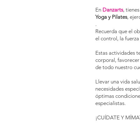
En
Danzarts
, tiene
Yoga y Pilates
,
ejer
.
Recuerda que el obj
el control, la fuerz
Estas actividades t
corporal, favorecer
de todo nuestro c
Llevar una vida sal
necesidades especí
óptimas condicione
especialistas.
¡CUÍDATE Y MÍMA